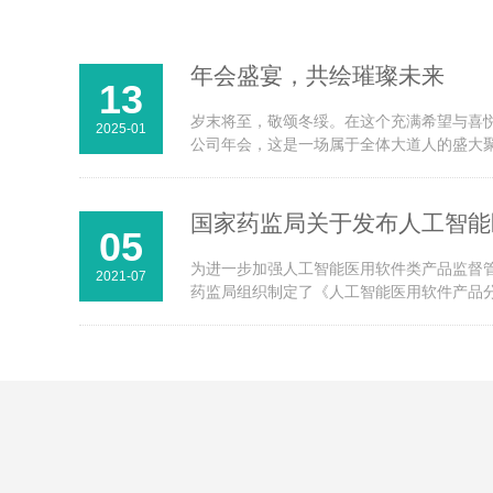
年会盛宴，共绘璀璨未来
13
岁末将至，敬颂冬绥。在这个充满希望与喜
2025-01
公司年会，这是一场属于全体大道人的盛大
程、展望未来美好前景的重要时刻。此刻，
年会现场吧！回首往昔，砥砺前行2024年0
盛大聚会。董事长 崔宝刚 首席执···
05
为进一步加强人工智能医用软件类产品监督
2021-07
药监局组织制定了《人工智能医用软件产品
特此通告。附件：人工智能医用软件产品分类界
7月1日国家药品监督管理局2021年第47号通告