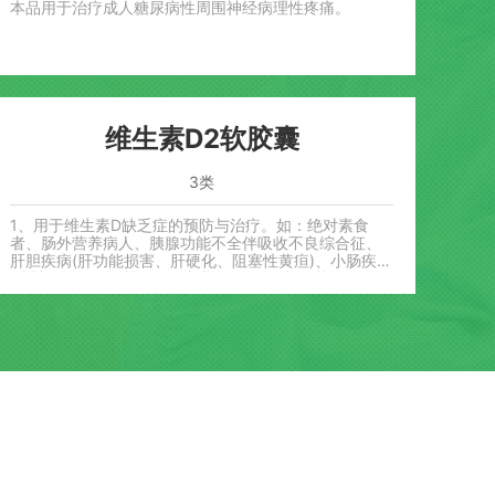
本品用于治疗成人糖尿病性周围神经病理性疼痛。
维生素D2软胶囊
3类
1、用于维生素D缺乏症的预防与治疗。如：绝对素食
者、肠外营养病人、胰腺功能不全伴吸收不良综合征、
肝胆疾病(肝功能损害、肝硬化、阻塞性黄疸)、小肠疾病
(脂性腹泻、局限性肠炎、长期腹泻)、胃切除等。 2、用
于慢性低钙血症、低磷血症、佝偻病及伴有慢性肾功能
不全的骨软化症、家族性低磷血症及甲状旁腺功能低下
(术后、特发···