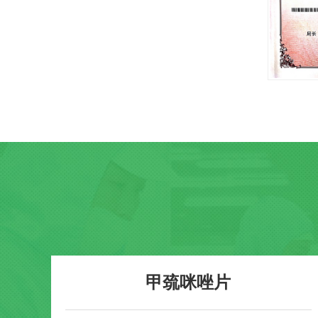
甲巯咪唑片