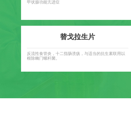
甲状腺功能亢进症
替戈拉生片
反流性食管炎，十二指肠溃疡，与适当的抗生素联用以
根除幽门螺杆菌。