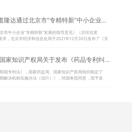
热烈庆贺大道隆达通过北京市“专精特新”中小企业审批
京市中小企业“专精特新”发展的指导意见》（京经信发
）要求，北京市经济和信息化局于2021年12月30日发布了《关
北京市“专精特新”中小企业自荐工作的通知》。我司按照要求积
2年3月29日获得2022年度第二批北京市“专精特新”中小企业
获得北京市“···
国家药监局 国家知识产权局关于发布《药品专利纠纷早期解决机制实···
和国专利法》，国家药监局、国家知识产权局组织制定了
期解决机制实施办法（试行）》，经国务院同意，现予发
施行。特此公告。附件：1.药品专利纠纷早期解决机制实施办
药品专利纠纷早期解决机制实施办法（试行）》政策解读国家药
知识产权局2···