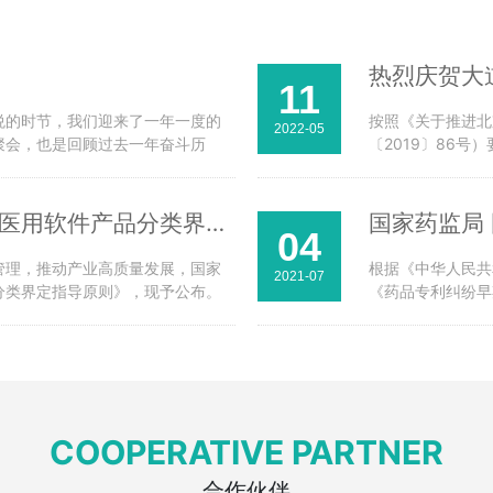
11
悦的时节，我们迎来了一年一度的
按照《关于推进北
2022-05
聚会，也是回顾过去一年奋斗历
〔2019〕86号
就让我们一同走进这场精彩纷呈的
于开展2022年
1月10日，公司全体员工参加了这场
极准备，已于202
申报审批。此次我司
国家药监局关于发布人工智能医用软件产品分类界定指导原则的通告···
04
管理，推动产业高质量发展，国家
根据《中华人民共
2021-07
分类界定指导原则》，现予公布。
《药品专利纠纷早
定指导原则 国家药监局 2021年
布，自发布之日起
附件.docx
法（试行）2.《
品监督管理局 国家
COOPERATIVE PARTNER
合作伙伴